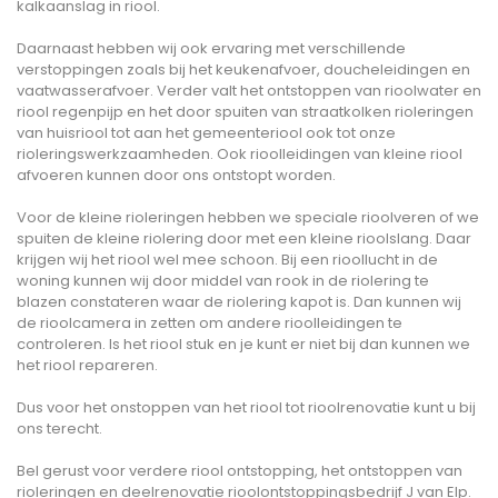
kalkaanslag in riool.
Daarnaast hebben wij ook ervaring met verschillende
verstoppingen zoals bij het keukenafvoer, doucheleidingen en
vaatwasserafvoer. Verder valt het ontstoppen van rioolwater en
riool regenpijp en het door spuiten van straatkolken rioleringen
van huisriool tot aan het gemeenteriool ook tot onze
rioleringswerkzaamheden. Ook rioolleidingen van kleine riool
afvoeren kunnen door ons ontstopt worden.
Voor de kleine rioleringen hebben we speciale rioolveren of we
spuiten de kleine riolering door met een kleine rioolslang. Daar
krijgen wij het riool wel mee schoon. Bij een rioollucht in de
woning kunnen wij door middel van rook in de riolering te
blazen constateren waar de riolering kapot is. Dan kunnen wij
de rioolcamera in zetten om andere rioolleidingen te
controleren. Is het riool stuk en je kunt er niet bij dan kunnen we
het riool repareren.
Dus voor het onstoppen van het riool tot rioolrenovatie kunt u bij
ons terecht.
Bel gerust voor verdere riool ontstopping, het ontstoppen van
rioleringen en deelrenovatie rioolontstoppingsbedrijf J van Elp.