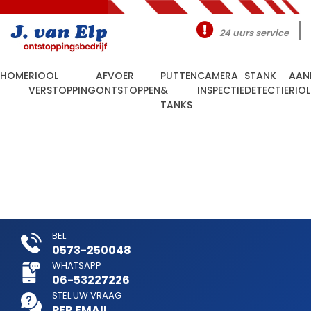
24 uurs service
HOME
RIOOL
AFVOER
PUTTEN
CAMERA
STANK
AAN
VERSTOPPING
ONTSTOPPEN
&
INSPECTIE
DETECTIE
RIO
TANKS
BEL
0573-250048
WHATSAPP
06-53227226
STEL UW VRAAG
PER EMAIL