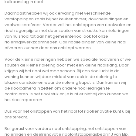
kalkaanslag in riool.
Daarnaast hebben wij ook ervaring met verschillende
verstoppingen zoals bij het keukenafvoer, doucheleidingen en
vaatwasserafvoer. Verder valt het ontstoppen van rioolwater en
riool regenpijp en het door spuiten van straatkolken rioleringen
van huisriool tot aan het gemeenteriool ook tot onze
rioleringswerkzaamheden. Ook rioolleidingen van kleine riool
afvoeren kunnen door ons ontstopt worden.
Voor de kleine rioleringen hebben we speciale rioolveren of we
spuiten de kleine riolering door met een kleine rioolslang. Daar
krijgen wij het riool wel mee schoon. Bij een rioollucht in de
woning kunnen wij door middel van rook in de riolering te
blazen constateren waar de riolering kapot is. Dan kunnen wij
de rioolcamera in zetten om andere rioolleidingen te
controleren. Is het riool stuk en je kunt er niet bij dan kunnen we
het riool repareren.
Dus voor het onstoppen van het riool tot rioolrenovatie kunt u bij
ons terecht.
Bel gerust voor verdere riool ontstopping, het ontstoppen van
rioleringen en deelrenovatie rioolontstoppingsbedrijf J van Elp.