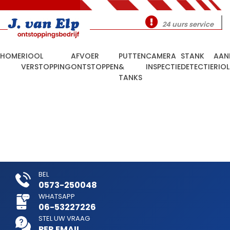
24 uurs service
HOME
RIOOL
AFVOER
PUTTEN
CAMERA
STANK
AAN
VERSTOPPING
ONTSTOPPEN
&
INSPECTIE
DETECTIE
RIO
TANKS
BEL
0573-250048
WHATSAPP
06-53227226
STEL UW VRAAG
PER EMAIL