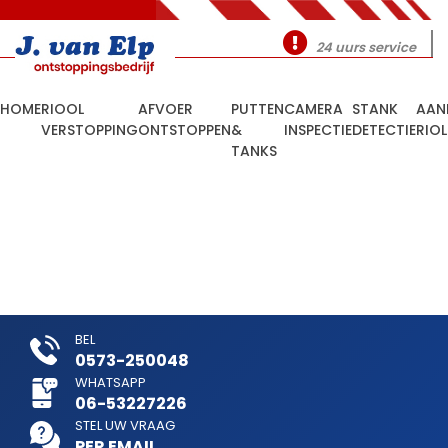
24 uurs service
HOME
RIOOL
AFVOER
PUTTEN
CAMERA
STANK
AAN
VERSTOPPING
ONTSTOPPEN
&
INSPECTIE
DETECTIE
RIO
TANKS
BEL
0573-250048
WHATSAPP
06-53227226
STEL UW VRAAG
PER EMAIL