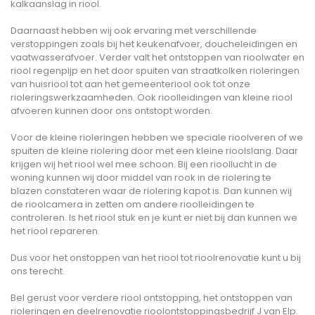
kalkaanslag in riool.
Daarnaast hebben wij ook ervaring met verschillende
verstoppingen zoals bij het keukenafvoer, doucheleidingen en
vaatwasserafvoer. Verder valt het ontstoppen van rioolwater en
riool regenpijp en het door spuiten van straatkolken rioleringen
van huisriool tot aan het gemeenteriool ook tot onze
rioleringswerkzaamheden. Ook rioolleidingen van kleine riool
afvoeren kunnen door ons ontstopt worden.
Voor de kleine rioleringen hebben we speciale rioolveren of we
spuiten de kleine riolering door met een kleine rioolslang. Daar
krijgen wij het riool wel mee schoon. Bij een rioollucht in de
woning kunnen wij door middel van rook in de riolering te
blazen constateren waar de riolering kapot is. Dan kunnen wij
de rioolcamera in zetten om andere rioolleidingen te
controleren. Is het riool stuk en je kunt er niet bij dan kunnen we
het riool repareren.
Dus voor het onstoppen van het riool tot rioolrenovatie kunt u bij
ons terecht.
Bel gerust voor verdere riool ontstopping, het ontstoppen van
rioleringen en deelrenovatie rioolontstoppingsbedrijf J van Elp.