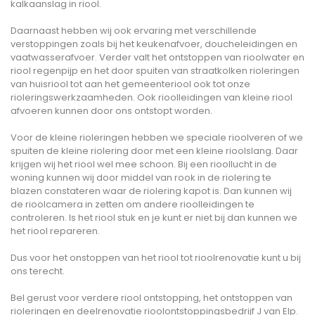
kalkaanslag in riool.
Daarnaast hebben wij ook ervaring met verschillende
verstoppingen zoals bij het keukenafvoer, doucheleidingen en
vaatwasserafvoer. Verder valt het ontstoppen van rioolwater en
riool regenpijp en het door spuiten van straatkolken rioleringen
van huisriool tot aan het gemeenteriool ook tot onze
rioleringswerkzaamheden. Ook rioolleidingen van kleine riool
afvoeren kunnen door ons ontstopt worden.
Voor de kleine rioleringen hebben we speciale rioolveren of we
spuiten de kleine riolering door met een kleine rioolslang. Daar
krijgen wij het riool wel mee schoon. Bij een rioollucht in de
woning kunnen wij door middel van rook in de riolering te
blazen constateren waar de riolering kapot is. Dan kunnen wij
de rioolcamera in zetten om andere rioolleidingen te
controleren. Is het riool stuk en je kunt er niet bij dan kunnen we
het riool repareren.
Dus voor het onstoppen van het riool tot rioolrenovatie kunt u bij
ons terecht.
Bel gerust voor verdere riool ontstopping, het ontstoppen van
rioleringen en deelrenovatie rioolontstoppingsbedrijf J van Elp.