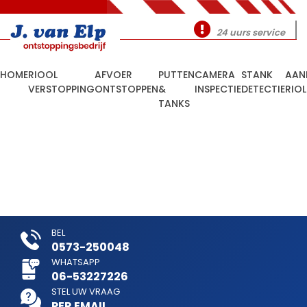
24 uurs service
HOME
RIOOL
AFVOER
PUTTEN
CAMERA
STANK
AAN
VERSTOPPING
ONTSTOPPEN
&
INSPECTIE
DETECTIE
RIO
TANKS
BEL
0573-250048
WHATSAPP
06-53227226
STEL UW VRAAG
PER EMAIL