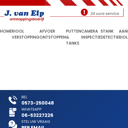
24 uurs service
HOME
RIOOL
AFVOER
PUTTEN
CAMERA
STANK
AAN
VERSTOPPING
ONTSTOPPEN
&
INSPECTIE
DETECTIE
RIO
TANKS
BEL
0573-250048
WHATSAPP
06-53227226
STEL UW VRAAG
PER EMAIL