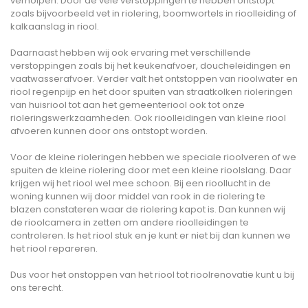
verholpen. Door de vele verstoppingen te hebben ontstopt
zoals bijvoorbeeld vet in riolering, boomwortels in rioolleiding of
kalkaanslag in riool.
Daarnaast hebben wij ook ervaring met verschillende
verstoppingen zoals bij het keukenafvoer, doucheleidingen en
vaatwasserafvoer. Verder valt het ontstoppen van rioolwater en
riool regenpijp en het door spuiten van straatkolken rioleringen
van huisriool tot aan het gemeenteriool ook tot onze
rioleringswerkzaamheden. Ook rioolleidingen van kleine riool
afvoeren kunnen door ons ontstopt worden.
Voor de kleine rioleringen hebben we speciale rioolveren of we
spuiten de kleine riolering door met een kleine rioolslang. Daar
krijgen wij het riool wel mee schoon. Bij een rioollucht in de
woning kunnen wij door middel van rook in de riolering te
blazen constateren waar de riolering kapot is. Dan kunnen wij
de rioolcamera in zetten om andere rioolleidingen te
controleren. Is het riool stuk en je kunt er niet bij dan kunnen we
het riool repareren.
Dus voor het onstoppen van het riool tot rioolrenovatie kunt u bij
ons terecht.